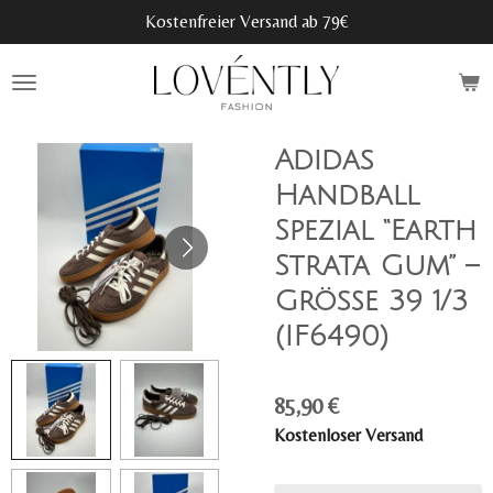
Kostenfreier Versand ab 79€
Zum
Hauptinhalt
springen
Adidas
Handball
Spezial “Earth
Strata Gum” –
Größe 39 1/3
(IF6490)
85,90 €
Kostenloser Versand