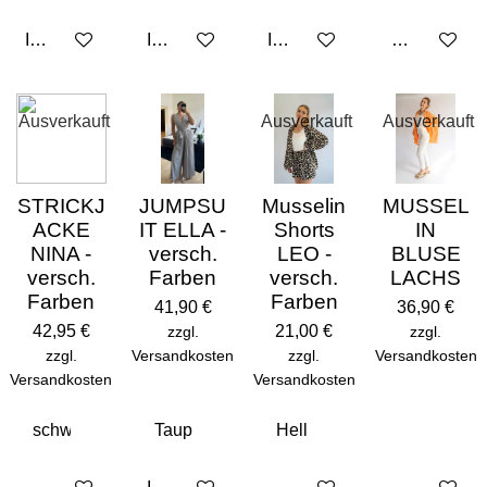
In den Warenkorb
In den Warenkorb
In den Warenkorb
Bei Verfügba
Ausverkauft
Ausverkauft
Ausverkauft
STRICKJ
JUMPSU
Musselin
MUSSEL
ACKE
IT ELLA -
Shorts
IN
NINA -
versch.
LEO -
BLUSE
versch.
Farben
versch.
LACHS
Farben
Farben
41,90 €
36,90 €
42,95 €
21,00 €
zzgl.
zzgl.
zzgl.
Versandkosten
zzgl.
Versandkosten
Versandkosten
Versandkosten