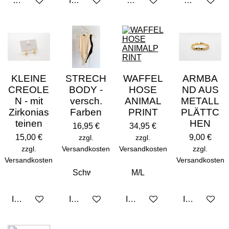
Bei Verfügbarkeit benachrichtigen
In den Warenkorb
Bei Verfügbarkeit benachric
Bei Verfügba
KLEINE
STRECH
WAFFEL
ARMBA
CREOLE
BODY -
HOSE
ND AUS
N - mit
versch.
ANIMAL
METALL
Zirkonias
Farben
PRINT
PLÄTTC
teinen
HEN
16,95 €
34,95 €
15,00 €
9,00 €
zzgl.
zzgl.
zzgl.
Versandkosten
Versandkosten
zzgl.
Versandkosten
Versandkosten
In den Warenkorb
In den Warenkorb
In den Warenkorb
In den Ware