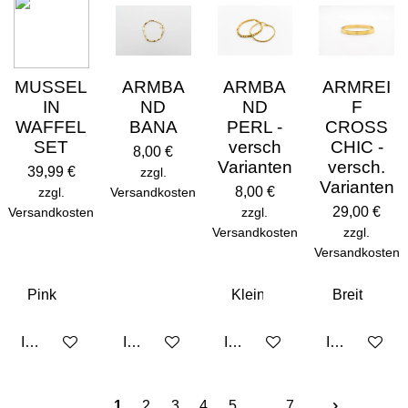
MUSSEL
ARMBA
ARMBA
ARMREI
IN
ND
ND
F
WAFFEL
BANA
PERL -
CROSS
SET
versch
CHIC -
8,00 €
Varianten
versch.
39,99 €
zzgl.
Varianten
8,00 €
zzgl.
Versandkosten
29,00 €
Versandkosten
zzgl.
Versandkosten
zzgl.
Versandkosten
In den Warenkorb
In den Warenkorb
In den Warenkorb
In den Ware
1
2
3
4
5
7