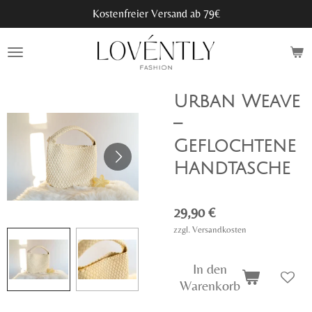
Kostenfreier Versand ab 79€
Zum
Hauptinhalt
springen
Urban Weave
–
Geflochtene
Handtasche
29,90 €
zzgl. Versandkosten
In den
Warenkorb