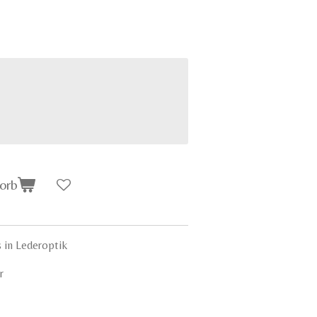
orb
 in Lederoptik
r