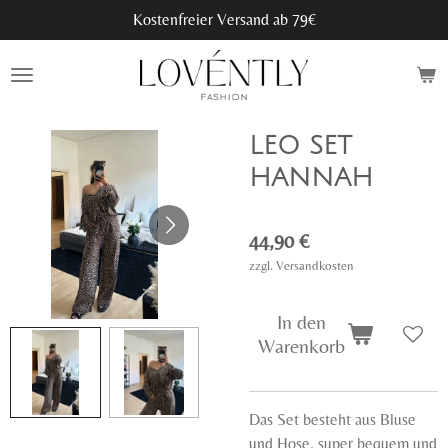
Kostenfreier Versand ab 79€
Zum
Hauptinhalt
springen
LEO SET
HANNAH
44,90 €
zzgl. Versandkosten
In den
Warenkorb
Das Set besteht aus Bluse
und Hose, super bequem und