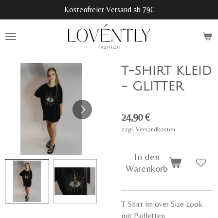
Kostenfreier Versand ab 79€
Zum
Hauptinhalt
springen
T-SHIRT KLEID
- GLITTER
24,90 €
zzgl. Versandkosten
In den
Warenkorb
T-Shirt im over Size Look
mit Pailletten