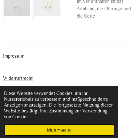
Im Set enthalten ist das
Armband, die Ohrringe und
die Kette
Impressum
Widerrufsrecht
Diese Website verwendet Cookies, um Ihr
Nutzererlebnis zu verbessern und maßgeschneiderte
Datenschutz
Anzeigen anzuzeigen. Die fortgesetzte Nutzung dieser
Website bestätigt Ihre Zustimmung zur Verwendung
von Cookies.
AGB´s
© 2024 - 2026 Lovéntly
Ich stimme zu